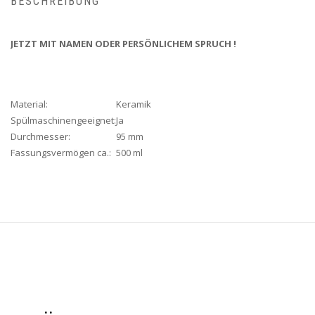
BESCHREIBUNG
JETZT MIT NAMEN ODER PERSÖNLICHEM SPRUCH !
Material:
Keramik
Spülmaschinengeeignet:
Ja
Durchmesser:
95 mm
Fassungsvermögen ca.:
500 ml